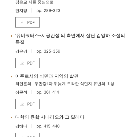
강은교 시를 중심으로
안지영
pp. 289-323
PDF
‘유비쿼터스-시공간성’의 측면에서 살핀 김영하 소설의
특질
김은경
pp. 325-359
PDF
이주로서의 식민과 지역의 발견
최인훈의 ｢두만강｣과 뒤늦게 도착한 식민지 유년의 초상
장문석
pp. 361-414
PDF
대학의 융합 시나리오와 그 딜레마
김혜나
pp. 415-440