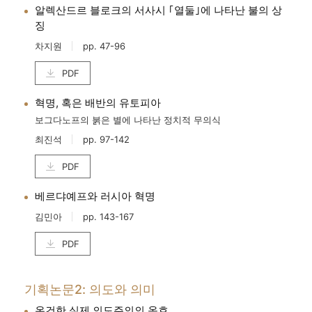
알렉산드르 블로크의 서사시 ｢열둘｣에 나타난 불의 상
징
차지원
pp. 47-96
PDF
혁명, 혹은 배반의 유토피아
보그다노프의 붉은 별에 나타난 정치적 무의식
최진석
pp. 97-142
PDF
베르댜예프와 러시아 혁명
김민아
pp. 143-167
PDF
기획논문2: 의도와 의미
온건한 실제 의도주의의 옹호