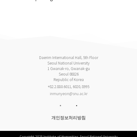
Daerim International Hall, 5th Floor
Seoul National University
1 Gwanak-ro, Gwanak-gu
Seoul 08826
Republic of Korea
+82.2.880.6011, 6020, 8995
inmunyeon@snu.ac.kr
개인정보처리방침
Copyright 2025 Institute of Humanities, Seoul National University